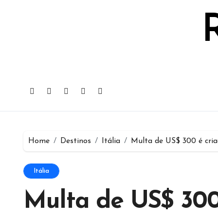
Skip
to
content
Home
Destinos
Itália
Multa de US$ 300 é criad
Itália
Multa de US$ 300